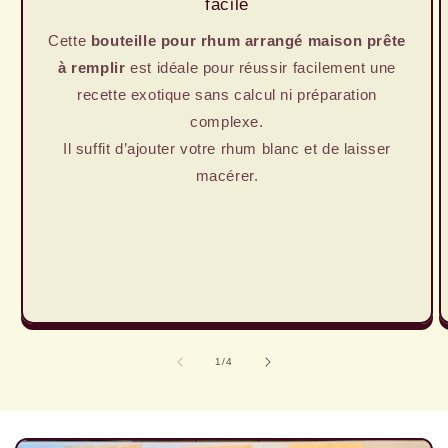
facile
Cette
bouteille pour rhum arrangé maison prête
à remplir
est idéale pour réussir facilement une
recette exotique sans calcul ni préparation
complexe.
Il suffit d’ajouter votre rhum blanc et de laisser
macérer.
de
1
/
4