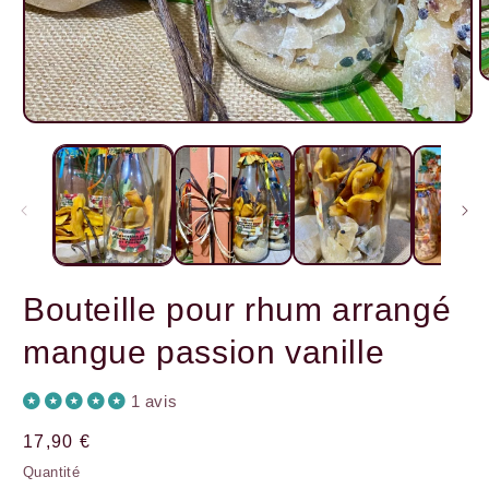
O
l
m
Ouvrir
2
le
d
média
u
1
f
dans
m
une
fenêtre
modale
Bouteille pour rhum arrangé
mangue passion vanille
1 avis
Prix
17,90 €
habituel
Quantité