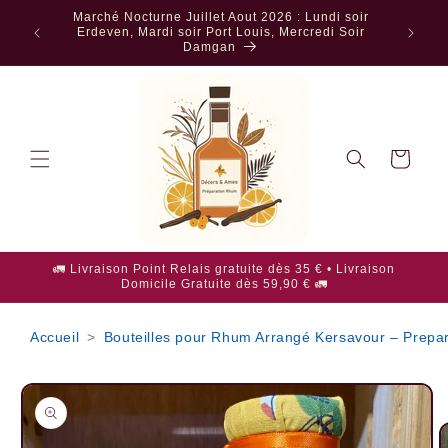
et
Marché Nocturne Juillet Aout 2026 : Lundi soir
passer
T AMES |
Erdeven, Mardi soir Port Louis, Mercredi Soir
au
Damgan
contenu
Panier
🚛 Livraison Point Relais gratuite dès 35 € • Livraison
Domicile Gratuite dès 59,90 € 🚛
Accueil
>
Bouteilles pour Rhum Arrangé Kersavour – Prepar
Passer aux
informations
produits