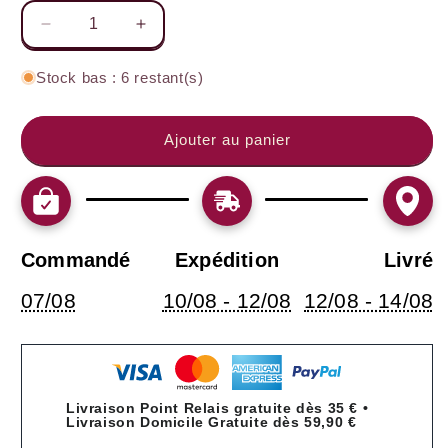
Réduire
Augmenter
la
la
quantité
quantité
Stock bas : 6 restant(s)
de
de
Bouteille
Bouteille
pour
pour
Ajouter au panier
rhum
rhum
arrangé
arrangé
mangue
mangue
passion
passion
vanille
vanille
Commandé
Expédition
Livré
07/08
10/08 - 12/08
12/08 - 14/08
Livraison Point Relais gratuite dès 35 € •
Livraison Domicile Gratuite dès 59,90 €