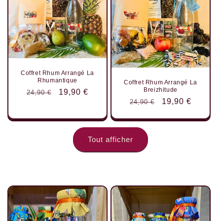
Coffret Rhum Arrangé La
Rhumantique
Coffret Rhum Arrangé La
Breizhitude
Prix
Prix
19,90 €
24,90 €
Prix
Prix
19,90 €
24,90 €
habituel
promotionnel
habituel
promotionnel
Tout afficher