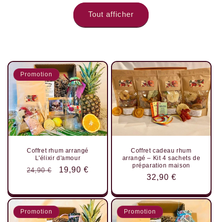
Tout afficher
Promotion
Coffret rhum arrangé
Coffret cadeau rhum
L'élixir d'amour
arrangé – Kit 4 sachets de
préparation maison
Prix
Prix
19,90 €
24,90 €
Prix
32,90 €
habituel
promotionnel
habituel
Promotion
Promotion