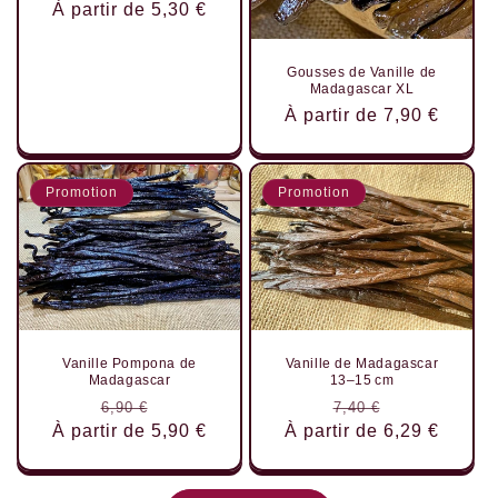
À partir de 5,30 €
habituel
promotionnel
Gousses de Vanille de
Madagascar XL
Prix
À partir de 7,90 €
habituel
Promotion
Promotion
Vanille Pompona de
Vanille de Madagascar
Madagascar
13–15 cm
Prix
Prix
Prix
Prix
6,90 €
7,40 €
À partir de 5,90 €
habituel
promotionnel
À partir de 6,29 €
habituel
promotionne