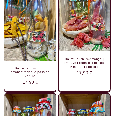
Bouteille Rhum Arrangé |
Papaye Fleurs d'Hibiscus
Piment d'Espelette
Bouteille pour rhum
arrangé mangue passion
Prix
17,90 €
vanille
habituel
Prix
17,90 €
habituel