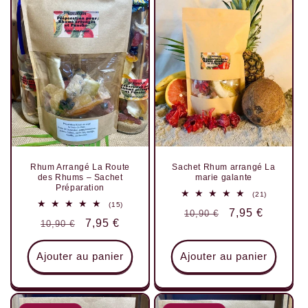
Rhum Arrangé La Route
Sachet Rhum arrangé La
des Rhums – Sachet
marie galante
Préparation
21
(21)
total
15
(15)
Prix
Prix
7,95 €
10,90 €
des
total
Prix
Prix
7,95 €
10,90 €
critiques
des
habituel
promotionnel
critiques
habituel
promotionnel
Ajouter au panier
Ajouter au panier