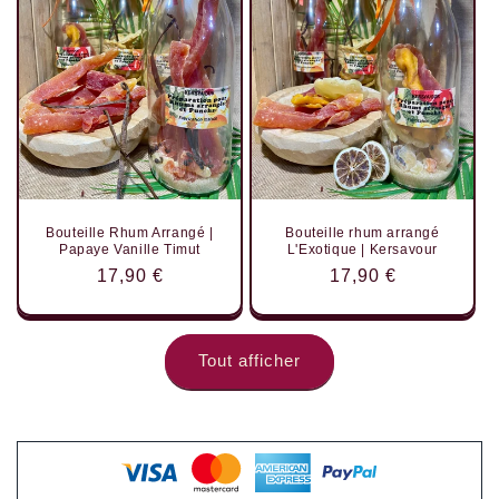
Bouteille Rhum Arrangé |
Bouteille rhum arrangé
Papaye Vanille Timut
L'Exotique | Kersavour
Prix
17,90 €
Prix
17,90 €
habituel
habituel
Tout afficher