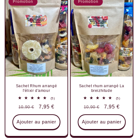
Promotion
Promotion
Sachet Rhum arrangé
Sachet rhum arrangé La
l'élixir d'amour
breizhitude
5
5
(5)
(5)
total
total
Prix
Prix
7,95 €
Prix
Prix
7,95 €
10,90 €
10,90 €
des
des
critiques
critiques
habituel
promotionnel
habituel
promotionnel
Ajouter au panier
Ajouter au panier