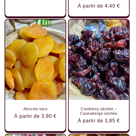
Prix
À partir de 4,40 €
habituel
Abricots secs
Cranberry séchée –
Canneberge séchée
Prix
À partir de 3,90 €
Prix
À partir de 3,85 €
habituel
habituel