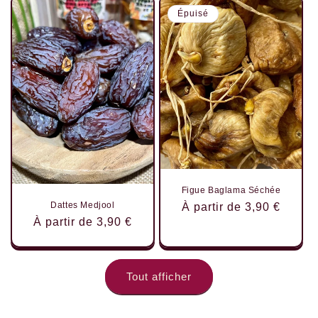
Épuisé
Figue Baglama Séchée
Dattes Medjool
Prix
À partir de 3,90 €
Prix
À partir de 3,90 €
habituel
habituel
Tout afficher