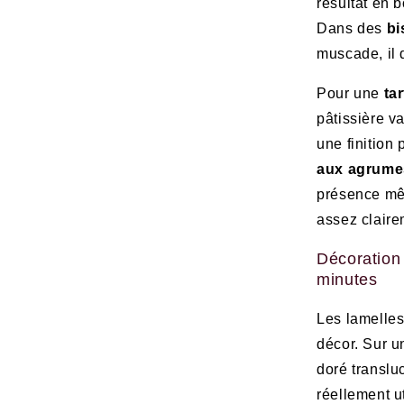
résultat en b
Dans des
bi
muscade, il 
Pour une
ta
pâtissière 
une finition
aux agrumes
présence mêm
assez claire
Décoration 
minutes
Les lamelles
décor. Sur u
doré translu
réellement u