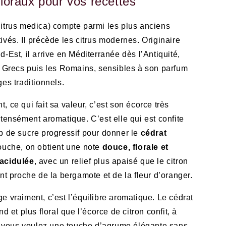
loraux pour vos recettes
itrus medica) compte parmi les plus anciens
ivés. Il précède les citrus modernes. Originaire
-Est, il arrive en Méditerranée dès l’Antiquité,
s Grecs puis les Romains, sensibles à son parfum
ges traditionnels.
 ce qui fait sa valeur, c’est son écorce très
ntensément aromatique. C’est elle qui est confite
p de sucre progressif pour donner le
cédrat
ouche, on obtient une note
douce, florale et
acidulée
, avec un relief plus apaisé que le citron
ent proche de la bergamote et de la fleur d’oranger.
e vraiment, c’est l’équilibre aromatique. Le cédrat
nd et plus floral que l’écorce de citron confit, à
si vous voulez une touche d’agrume élégante sans