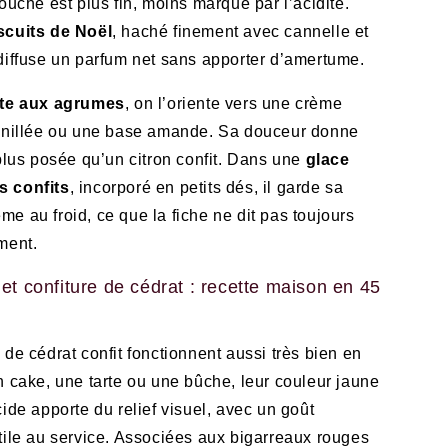
ouche est plus fin, moins marqué par l’acidité.
scuits de Noël
, haché finement avec cannelle et
diffuse un parfum net sans apporter d’amertume.
rte aux agrumes
, on l’oriente vers une crème
vanillée ou une base amande. Sa douceur donne
 plus posée qu’un citron confit. Dans une
glace
 confits
, incorporé en petits dés, il garde sa
e au froid, ce que la fiche ne dit pas toujours
ment.
et confiture de cédrat : recette maison en 45
 de cédrat confit fonctionnent aussi très bien en
n cake, une tarte ou une bûche, leur couleur jaune
cide apporte du relief visuel, avec un goût
tile au service. Associées aux bigarreaux rouges