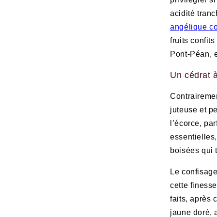
acidité tranc
angélique co
fruits confit
Pont-Péan, e
Un cédrat à
Contrairemen
juteuse et p
l’écorce, pa
essentielles
boisées qui 
Le confisage
cette finess
faits, après 
jaune doré,