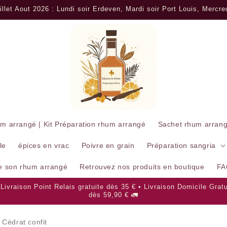
llet Aout 2026 : Lundi soir Erdeven, Mardi soir Port Louis, Mercr
um arrangé | Kit Préparation rhum arrangé
Sachet rhum arran
le
épices en vrac
Poivre en grain
Préparation sangria
re son rhum arrangé
Retrouvez nos produits en boutique
FA
 Livraison Point Relais gratuite dès 35 € • Livraison Domicile Gratu
dès 59,90 € 🚛
Cédrat confit