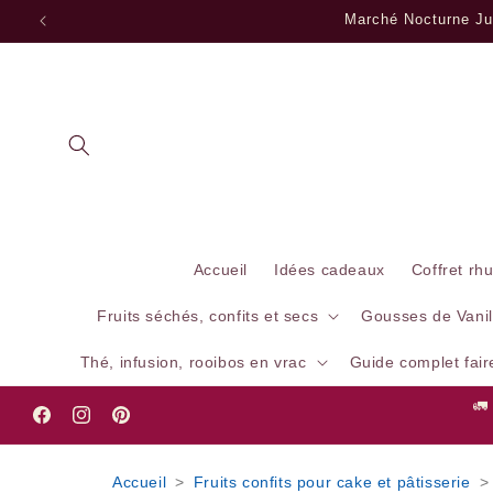
et
Marché Nocturne Jui
passer
au
contenu
Accueil
Idées cadeaux
Coffret rh
Fruits séchés, confits et secs
Gousses de Vanil
Thé, infusion, rooibos en vrac
Guide complet fai
🚛
Facebook
Instagram
Pinterest
Accueil
>
Fruits confits pour cake et pâtisserie
>