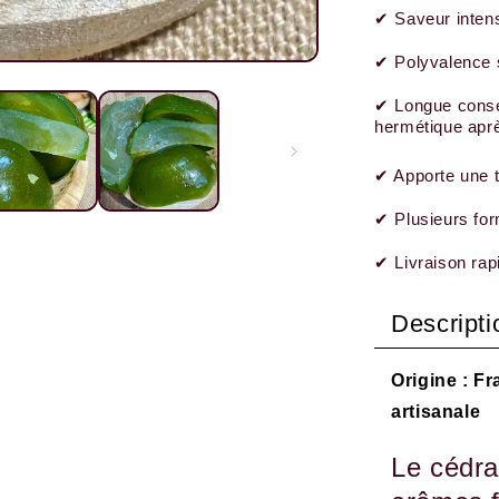
✔ Saveur intens
✔ Polyvalence 
✔ Longue conse
hermétique aprè
✔ Apporte une t
✔ Plusieurs for
✔ Livraison rap
Descripti
Origine : Fr
artisanale
Le cédra