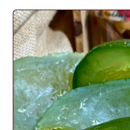
Passer aux
informations
produits