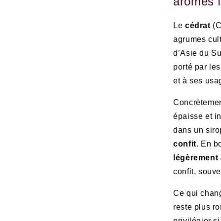
arômes f
Le
cédrat
(C
agrumes cult
d’Asie du Sud
porté par le
et à ses usa
Concrètement,
épaisse et i
dans un siro
confit
. En b
légèrement 
confit, souv
Ce qui chang
reste plus ro
privilégier 