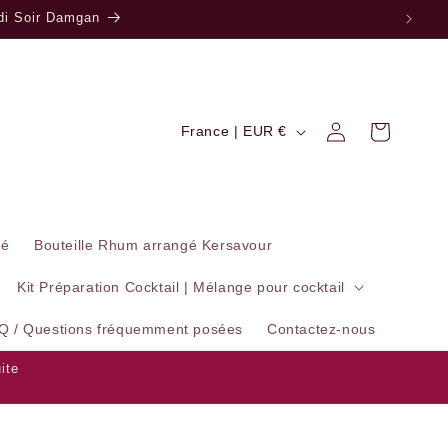
edi Soir Damgan
P
Connexion
Panier
France | EUR €
a
y
s
gé
Bouteille Rhum arrangé Kersavour
/
r
Kit Préparation Cocktail | Mélange pour cocktail
é
Q / Questions fréquemment posées
Contactez-nous
g
ite
i
o
n